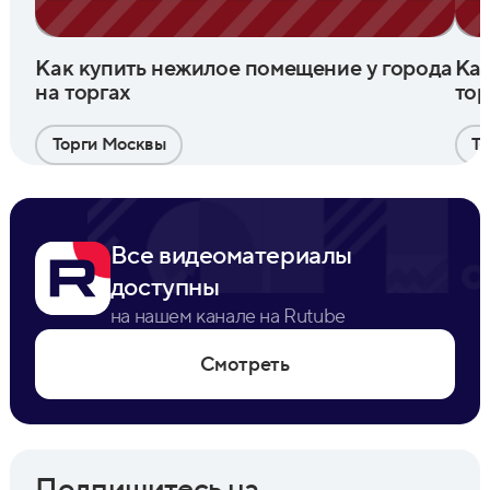
Как купить нежилое помещение у города
Как
на торгах
тор
Торги Москвы
Т
Все видеоматериалы
доступны
на нашем канале на Rutube
Смотреть
Подпишитесь на