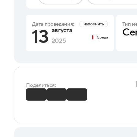
Тип м
Дата проведения:
напомнить
13
Се
августа
Среда
2025
Поделиться: