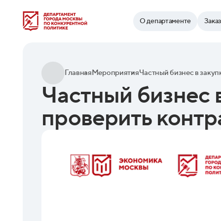
Найти
О департаменте
Зака
Главная
Мероприятия
Частный бизнес в
проверить контр