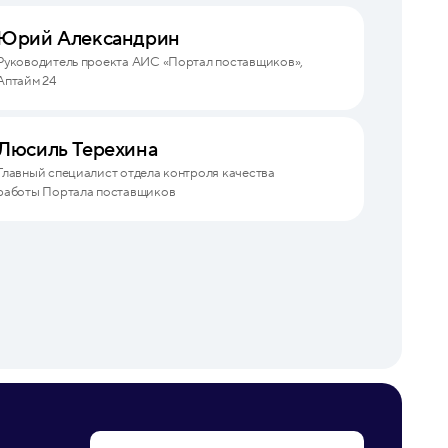
Юрий Александрин
Руководитель проекта АИС «Портал поставщиков»,
Аптайм 24
Люсиль Терехина
Главный специалист отдела контроля качества
работы Портала поставщиков