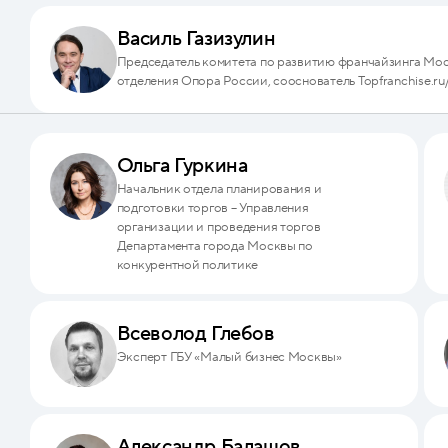
Василь Газизулин
Председатель комитета по развитию франчайзинга Мо
отделения Опора России, сооснователь Topfranchise.ru
Ольга Гуркина
Начальник отдела планирования и
подготовки торгов – Управления
организации и проведения торгов
Департамента города Москвы по
конкурентной политике
Всеволод Глебов
Эксперт ГБУ «Малый бизнес Москвы»
Александр Балашов