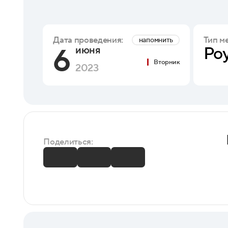
Тип м
Дата проведения:
напомнить
6
Ро
июня
Вторник
2023
Поделиться: