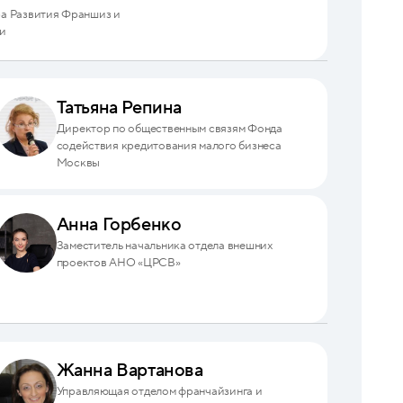
а Развития Франшиз и
и
Татьяна Репина
Директор по общественным связям Фонда
содействия кредитования малого бизнеса
Москвы
Анна Горбенко
Заместитель начальника отдела внешних
проектов АНО «ЦРСВ»
Жанна Вартанова
Управляющая отделом франчайзинга и