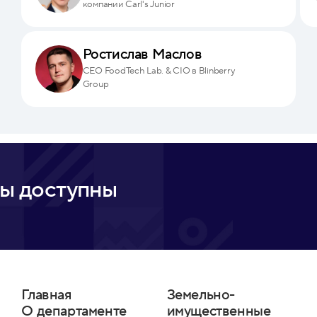
компании Carl's Junior
Ростислав Маслов
CEO FoodTech Lab. & CIO в Blinberry
Group
ы доступны
Главная
Земельно-
О департаменте
имущественные