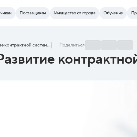
зчикам
Поставщикам
Имущество от города
Обучение
Пр
Контракт-клуб «Развитие контрактной системы в Москве»
Поделиться
Развитие контрактно