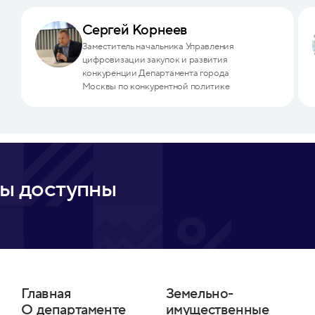
Сергей Корнеев
Заместитель начальника Управления
цифровизации закупок и развития
конкуренции Департамента города
Москвы по конкурентной политике
ы доступны
Главная
Земельно-
О департаменте
имущественные