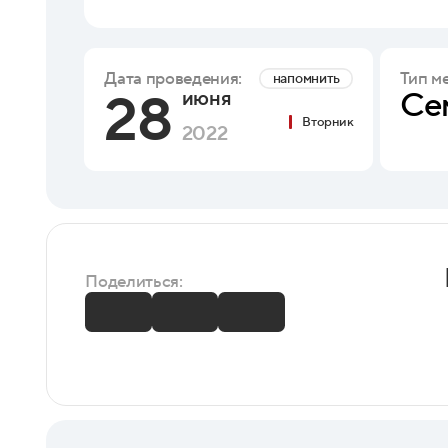
Тип м
Дата проведения:
напомнить
28
Се
июня
Вторник
2022
Поделиться: