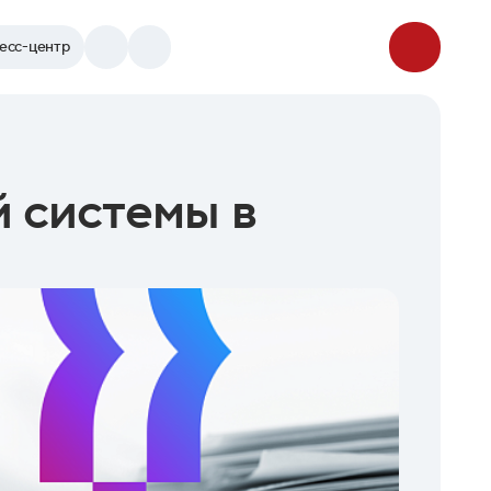
есс-центр
й системы в