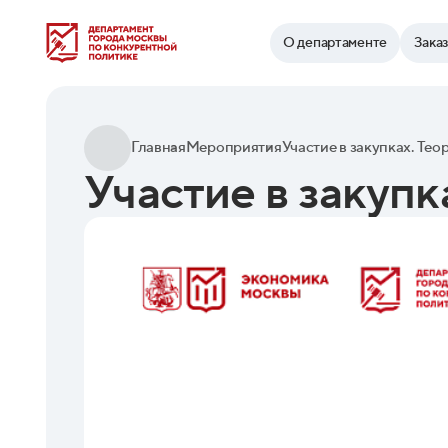
Найти
О департаменте
Зака
Главная
Мероприятия
Участие в закупках. Тео
Участие в закупк