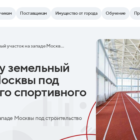
зчикам
Поставщикам
Имущество от города
Обучение
Пр
Город сдаст в аренду земельный участок на западе Москвы под строительство нового спортивного объекта
ду земельный
Москвы под
го спортивного
западе Москвы под строительство