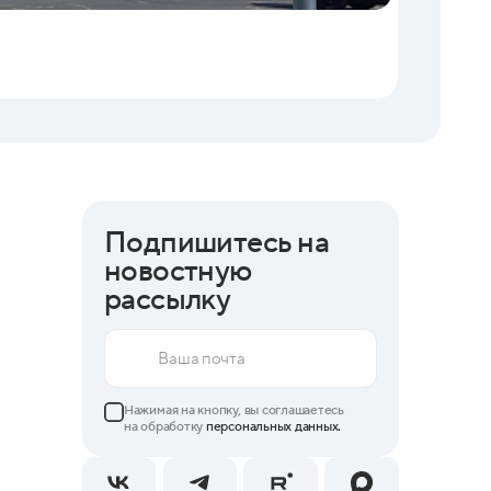
05.08.202
На торг
Подпишитесь на
новостную
рассылку
Нажимая на кнопку, вы соглашаетесь
на обработку
персональных данных.