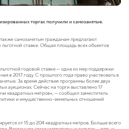
лизированных торгах получили и самозанятые.
а также самозанятым гражданам предлагают
 льготной ставке. Общая площадь всех объектов
льготной годовой ставке — одна из мер поддержки
ная в 2017 году. С прошлого года право участвовать в
анятые. За время действия программы более двух
ых аукционах. Сейчас на торги выставлено 17
чи квадратных метров», — сообщил заместитель
литики и имущественно-земельных отношений
уется от 15 до 204 квадратных метров. Больше всего
еро-Восточном административных округах — пять и