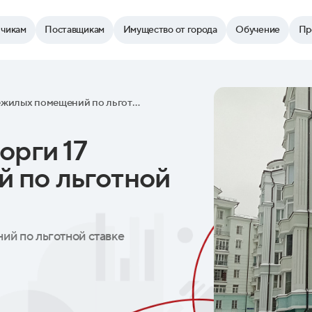
зчикам
Поставщикам
Имущество от города
Обучение
Пр
Город выставил на торги 17 нежилых помещений по льготной ставке
орги 17
 по льготной
ий по льготной ставке