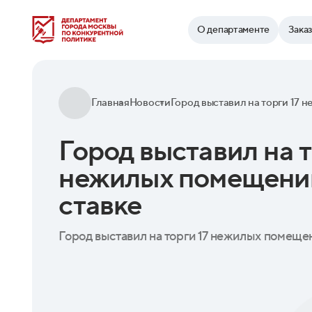
Найти
О департаменте
Зака
Главная
Новости
Город выставил на т
нежилых помещений
ставке
Город выставил на торги 17 нежилых помещен