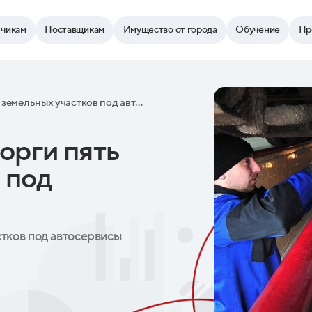
зчикам
Поставщикам
Имущество от города
Обучение
Пр
Город выставил на торги пять земельных участков под автосервисы
орги пять
 под
стков под автосервисы