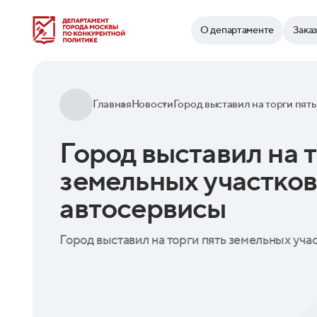
Найти
О департаменте
Зака
Главная
Новости
Город выставил на т
земельных участков
автосервисы
Город выставил на торги пять земельных уча