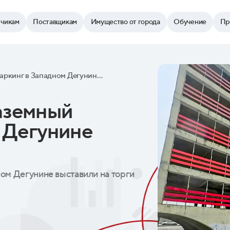
зчикам
Поставщикам
Имущество от города
Обучение
Пр
Многоуровневый наземный паркинг в Западном Дегунине выставили на торги
аземный
 Дегунине
ом Дегунине выставили на торги