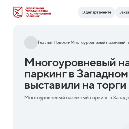
Найти
О департаменте
Зака
Главная
Новости
Многоуровневый н
паркинг в Западном
выставили на торги
Многоуровневый наземный паркинг в Западн