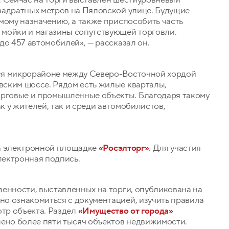
вадратных метров на Пяловской улице. Будущие
мому назначению, а также приспособить часть
мойки и магазины сопутствующей торговли.
до 457 автомобилей», — рассказал он.
ся микрорайоне между Северо-Восточной хордой
ским шоссе. Рядом есть жилые кварталы,
рговые и промышленные объекты. Благодаря такому
 у жителей, так и среди автомобилистов,
на электронной площадке
«Росэлторг»
. Для участия
лектронная подпись.
енности, выставленных на торги, опубликована на
о ознакомиться с документацией, изучить правила
отр объекта. Раздел
«Имущество от города»
лено более пяти тысяч объектов недвижимости.