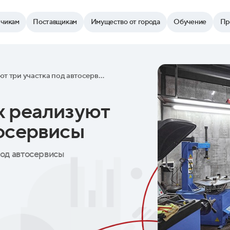
зчикам
Поставщикам
Имущество от города
Обучение
Пр
На городских торгах реализуют три участка под автосервисы
х реализуют
тосервисы
под автосервисы