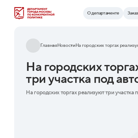
Найти
О департаменте
Зака
Главная
Новости
На городских торга
три участка под ав
На городских торгах реализуют три участка 