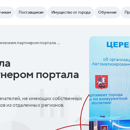
зчикам
Поставщикам
Имущество от города
Обучение
Пр
«Почта России» стала логистическим партнером портала поставщиков
ла
тнером портала
имателей, не имеющих собственных
ков из отдаленных регионов.