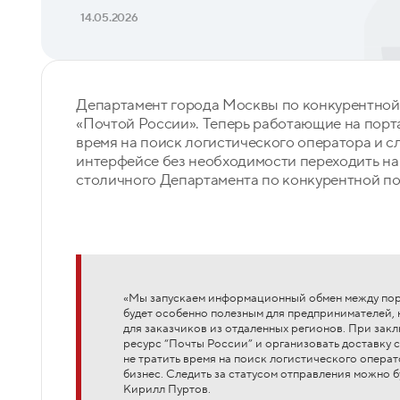
14.05.2026
Департамент города Москвы по конкурентной 
«Почтой России». Теперь работающие на пор
время на поиск логистического оператора и с
интерфейсе без необходимости переходить на
столичного Департамента по конкурентной п
«Мы запускаем информационный обмен между пор
будет особенно полезным для предпринимателей, 
для заказчиков из отдаленных регионов. При зак
ресурс “Почты России” и организовать доставку с
не тратить время на поиск логистического операто
бизнес. Следить за статусом отправления можно 
Кирилл Пуртов.