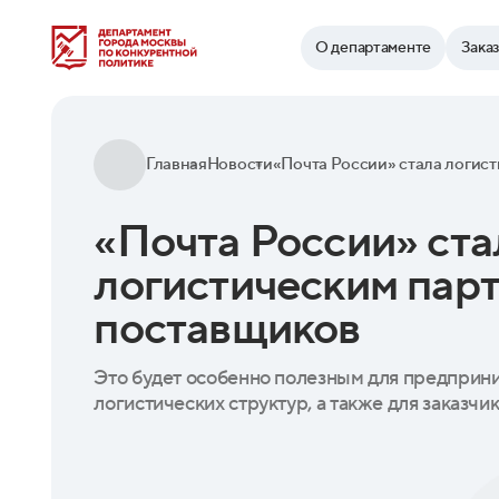
Найти
О департаменте
Зака
Главная
Новости
«Почта России» ста
логистическим пар
поставщиков
Это будет особенно полезным для предприн
логистических структур, а также для заказчи