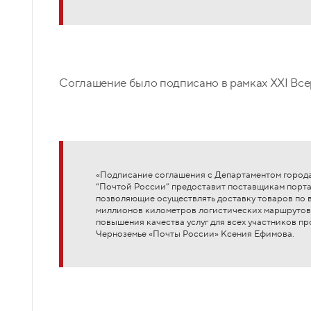
Соглашение было подписано в рамках XXI Все
«Подписание соглашения с Департаментом города
“Почтой России” предоставит поставщикам порт
позволяющие осуществлять доставку товаров по в
миллионов километров логистических маршрутов,
повышения качества услуг для всех участников п
Черноземье «Почты России» Ксения Ефимова.