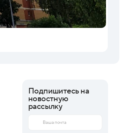
Торги
06.08.202
Бизнес 
Подпишитесь на
новостную
рассылку