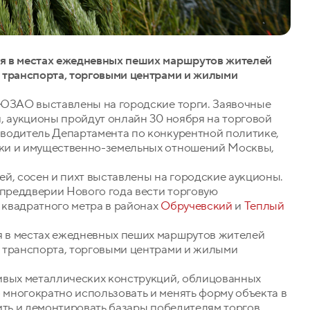
я в местах ежедневных пеших маршрутов жителей
 транспорта, торговыми центрами и жилыми
 ЮЗАО выставлены на городские торги. Заявочные
, аукционы пройдут онлайн 30 ноября на торговой
водитель Департамента по конкурентной политике,
ки и имущественно-земельных отношений Москвы,
й, сосен и пихт выставлены на городские аукционы.
 преддверии Нового года вести торговую
5 квадратного метра в районах
Обручевский
и
Теплый
 в местах ежедневных пеших маршрутов жителей
 транспорта, торговыми центрами и жилыми
ивых металлических конструкций, облицованных
многократно использовать и менять форму объекта в
ить и демонтировать базары победителям торгов