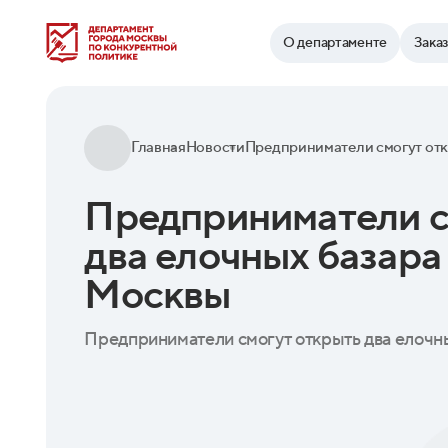
Найти
О департаменте
Зака
Главная
Новости
Предприниматели с
два елочных базара
Москвы
Предприниматели смогут открыть два елочн