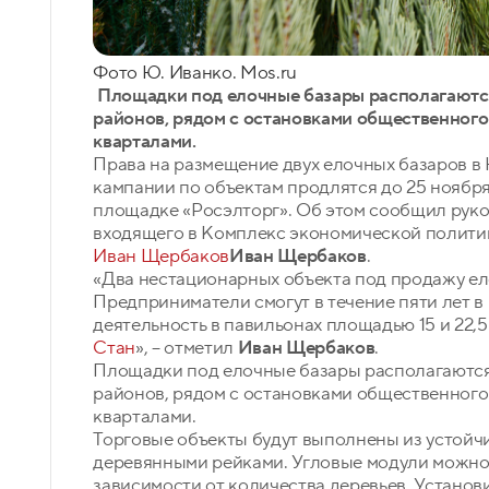
Фото Ю. Иванко. Mos.ru
Площадки под елочные базары располагаютс
районов, рядом с остановками общественного
кварталами.
Права на размещение двух елочных базаров в
кампании по объектам продлятся до 25 ноября
площадке «Росэлторг». Об этом сообщил руко
входящего в Комплекс экономической полити
Иван Щербаков
Иван Щербаков
.
«Два нестационарных объекта под продажу еле
Предприниматели смогут в течение пяти лет в
деятельность в павильонах площадью 15 и 22,
Стан
», – отметил
Иван Щербаков
.
Площадки под елочные базары располагаются
районов, рядом с остановками общественного
кварталами.
Торговые объекты будут выполнены из устойч
деревянными рейками. Угловые модули можно 
зависимости от количества деревьев. Установ