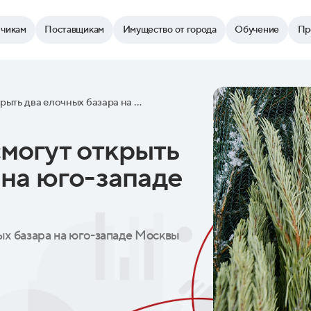
зчикам
Поставщикам
Имущество от города
Обучение
Пр
Предприниматели смогут открыть два елочных базара на юго-западе Москвы
могут открыть
 на юго-западе
ых базара на юго-западе Москвы