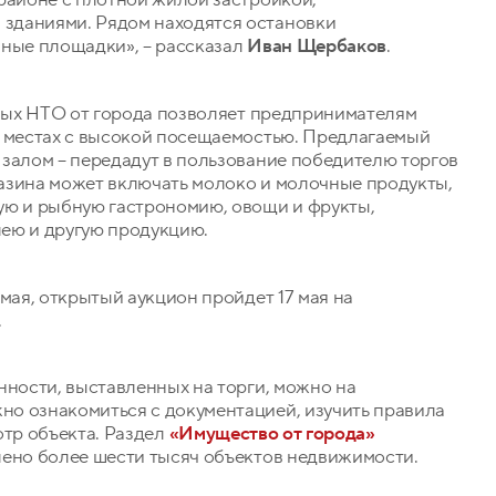
зданиями. Рядом находятся остановки
вные площадки», – рассказал
Иван Щербаков
.
овых НТО от города позволяет предпринимателям
х местах с высокой посещаемостью. Предлагаемый
 залом – передадут в пользование победителю торгов
азина может включать молоко и молочные продукты,
ую и рыбную гастрономию, овощи и фрукты,
ею и другую продукцию.
мая, открытый аукцион пройдет 17 мая на
.
нности, выставленных на торги, можно на
о ознакомиться с документацией, изучить правила
отр объекта. Раздел
«Имущество от города»
лено более шести тысяч объектов недвижимости.