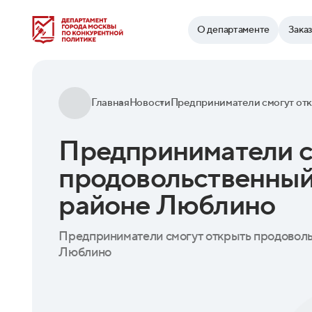
Найти
О департаменте
Зака
Главная
Новости
Предприниматели с
продовольственный
районе Люблино
Предприниматели смогут открыть продоволь
Люблино