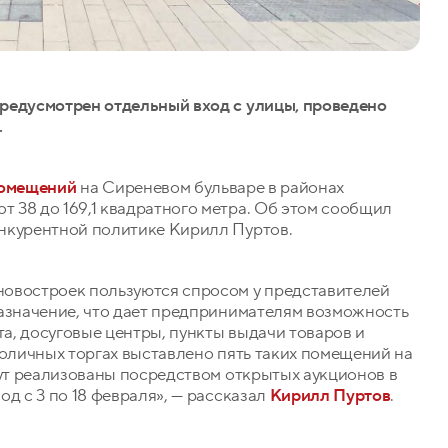
редусмотрен отдельный вход с улицы, проведено
.
помещений
на Сиреневом бульваре в районах
 38 до 169,1 квадратного метра. Об этом сообщил
нкурентной политике Кирилл Пуртов.
новостроек пользуются спросом у представителей
назначение, что дает предпринимателям возможность
та, досуговые центры, пункты выдачи товаров и
толичных торгах выставлено пять таких помещений на
дут реализованы посредством открытых аукционов в
д с 3 по 18 февраля», — рассказал
Кирилл Пуртов
.