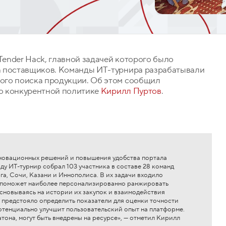
Tender Hack, главной задачей которого было
а поставщиков. Команды ИТ-турнира разрабатывали
ого поиска продукции. Об этом сообщил
о конкурентной политике
Кирилл Пуртов
.
нновационных решений и повышения удобства портала
ду ИТ-турнир собрал 103 участника в составе 28 команд
а, Сочи, Казани и Иннополиса. В их задачи входило
й поможет наиболее персонализированно ранжировать
основываясь на истории их закупок и взаимодействия
 предстояло определить показатели для оценки точности
отенциально улучшит пользовательский опыт на платформе.
она, могут быть внедрены на ресурсе», — отметил Кирилл