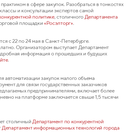
 практиком в сфере закупок. Разобраться в тонкостях
классы и консультации экспертов самой
конкурентной политике
, столичного
Департамента
торговой площадки
«Росэлторг»
.
ся с 22 по 24 мая в Санкт-Петербурге.
латно. Организатором выступает Департамент
одробная информация о прошедших и будущих
йте
.
для автоматизации закупок малого объема
румент для связи государственных заказчиков
 предлагаемых предпринимателями, включает более
невно на платформе заключается свыше 1,5 тысячи
ает столичный
Департамент по конкурентной
т
Департамент информационных технологий города