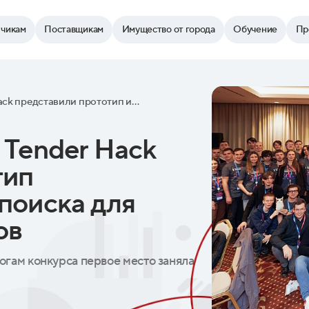
зчикам
Поставщикам
Имущество от города
Обучение
Пр
Участники хакатона Tender Hack представили прототип интеллектуального поиска для портала поставщиков
 Tender Hack
тип
поиска для
ов
тогам конкурса первое место заняла