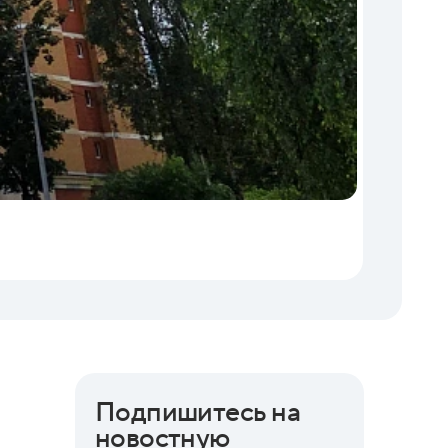
Торги
06.08.202
Бизнес 
Подпишитесь на
новостную