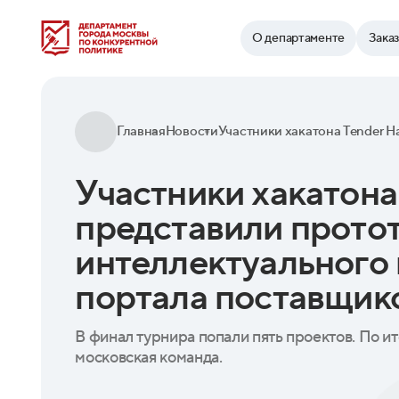
Найти
О департаменте
Зака
Главная
Новости
Участники хакатона
представили прото
интеллектуального 
портала поставщик
В финал турнира попали пять проектов. По и
московская команда.