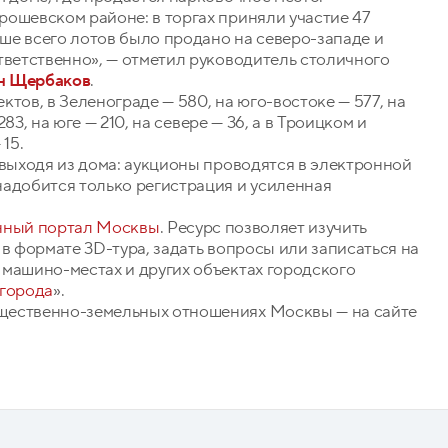
ошевском районе: в торгах приняли участие 47
ьше всего лотов было продано на северо-западе и
тветственно», — отметил руководитель столичного
н Щербаков
.
тов, в Зеленограде — 580, на юго-востоке — 577, на
283, на юге — 210, на севере — 36, а в Троицком и
15.
 выходя из дома: аукционы проводятся в электронной
надобится только регистрация и усиленная
нный портал Москвы
. Ресурс позволяет изучить
в формате 3D-тура, задать вопросы или записаться на
 машино-местах и других объектах городского
 города
».
щественно-земельных отношениях Москвы — на сайте