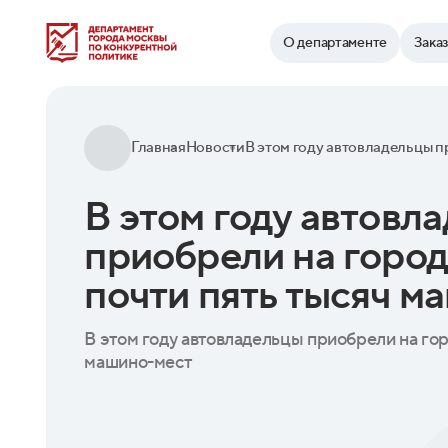
Найти
О департаменте
Зака
Главная
Новости
В этом году автовл
приобрели на город
почти пять тысяч м
В этом году автовладельцы приобрели на гор
машино-мест