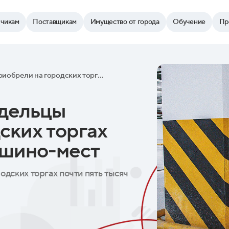
зчикам
Поставщикам
Имущество от города
Обучение
Пр
В этом году автовладельцы приобрели на городских торгах почти пять тысяч машино-мест
адельцы
ских торгах
ашино-мест
одских торгах почти пять тысяч