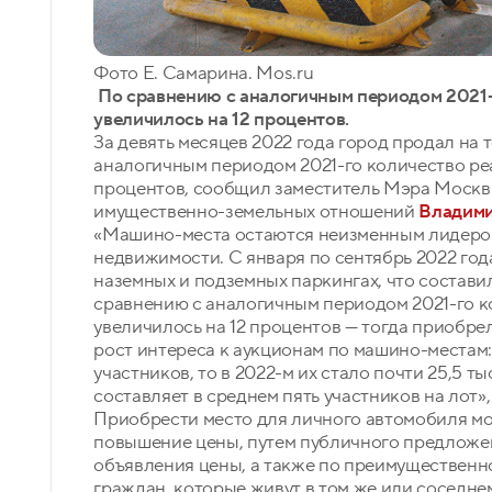
Фото Е. Самарина. Mos.ru
По сравнению с аналогичным периодом 2021-
увеличилось на 12 процентов.
За девять месяцев 2022 года город продал на 
аналогичным периодом 2021-го количество ре
процентов, сообщил заместитель Мэра Москв
имущественно-земельных отношений
Владим
«Машино-места остаются неизменным лидером
недвижимости. С января по сентябрь 2022 год
наземных и подземных паркингах, что состави
сравнению с аналогичным периодом 2021-го к
увеличилось на 12 процентов — тогда приобре
рост интереса к аукционам по машино-местам: 
участников, то в 2022-м их стало почти 25,5 т
составляет в среднем пять участников на лот»
Приобрести место для личного автомобиля мо
повышение цены, путем публичного предложен
объявления цены, а также по преимущественно
граждан, которые живут в том же или соседне