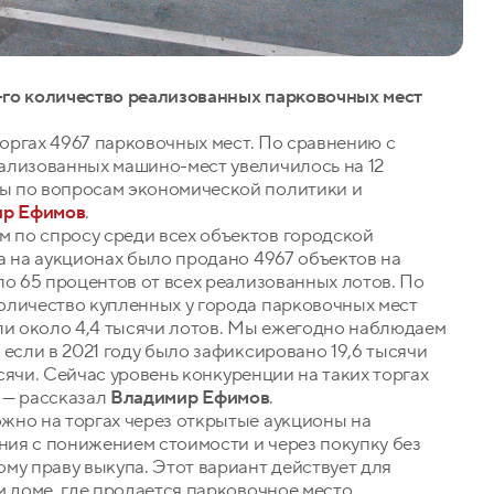
го количество реализованных парковочных мест
торгах 4967 парковочных мест. По сравнению с
ализованных машино-мест увеличилось на 12
ы по вопросам экономической политики и
ир Ефимов
.
 по спросу среди всех объектов городской
а на аукционах было продано 4967 объектов на
ло 65 процентов от всех реализованных лотов. По
оличество купленных у города парковочных мест
ли около 4,4 тысячи лотов. Мы ежегодно наблюдаем
если в 2021 году было зафиксировано 19,6 тысячи
ысячи. Сейчас уровень конкуренции на таких торгах
, — рассказал
Владимир Ефимов
.
жно на торгах через открытые аукционы на
ия с понижением стоимости и через покупку без
му праву выкупа. Этот вариант действует для
м доме, где продается парковочное место.