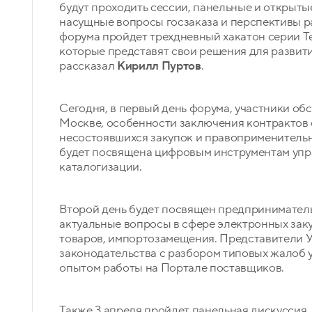
будут проходить сессии, панельные и открытые
насущные вопросы госзаказа и перспективы р
форума пройдет трехдневный хакатон серии T
которые представят свои решения для развит
рассказал
Кирилл Пуртов
.
Сегодня, в первый день форума, участники об
Москве, особенности заключения контрактов
несостоявшихся закупок и правоприменитель
будет посвящена цифровым инструментам упра
каталогизации.
Второй день будет посвящен предприниматель
актуальные вопросы в сфере электронных зак
товаров, импортозамещения. Представители 
законодательства с разбором типовых жалоб 
опытом работы на Портале поставщиков.
Также 3 апреля пройдет панельная дискуссия