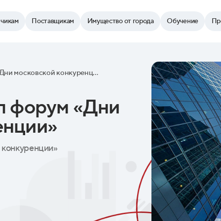
зчикам
Поставщикам
Имущество от города
Обучение
Пр
В столице стартовал форум «Дни московской конкуренции»
ал форум «Дни
енции»
й конкуренции»