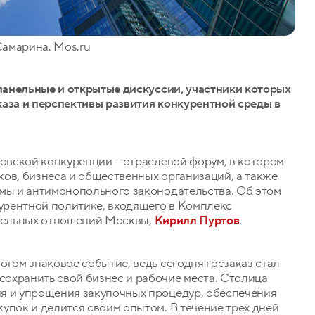
Самарина. Mos.ru
 панельные и открытые дискуссии, участники которых
каза и перспективы развития конкурентной среды в
ковской конкуренции – отраслевой форум, в котором
ов, бизнеса и общественных организаций, а также
емы и антимонопольного законодательства. Об этом
урентной политике, входящего в Комплекс
мельных отношений Москвы,
Кирилл Пуртов
.
огом знаковое событие, ведь сегодня госзаказ стал
охранить свой бизнес и рабочие места. Столица
я и упрощения закупочных процедур, обеспечения
упок и делится своим опытом. В течение трех дней