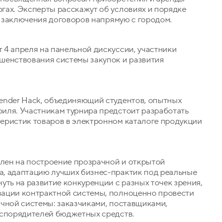
гах. Эксперты расскажут об условиях и порядке
ах заключения договоров напрямую с городом.
 4 апреля на панельной дискуссии, участники
шенствования системы закупок и развития
ender Hack, объединяющий студентов, опытных
иля. Участникам турнира предстоит разработать
еристик товаров в электронном каталоге продукции
лен на построение прозрачной и открытой
а, адаптацию лучших бизнес-практик под реальные
уть на развитие конкуренции с разных точек зрения,
зации контрактной системы, полноценно провести
очной системы: заказчиками, поставщиками,
аспорядителей бюджетных средств.