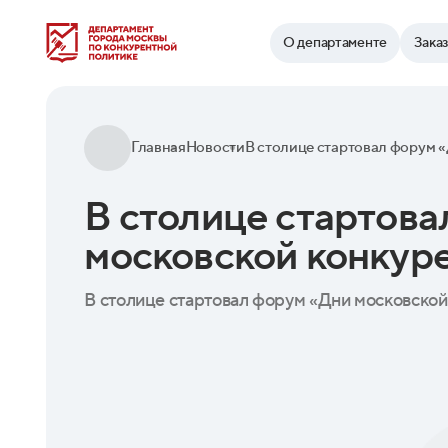
Найти
О департаменте
Зака
Главная
Новости
В столице стартов
московской конкур
В столице стартовал форум «Дни московско