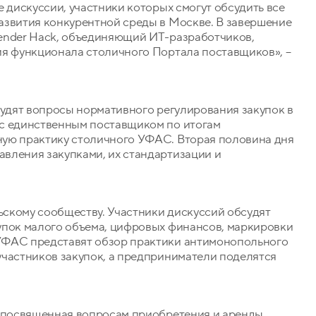
 дискуссии, участники которых смогут обсудить все
азвития конкурентной среды в Москве. В завершение
ender Hack, объединяющий ИТ-разработчиков,
ия функционала столичного Портала поставщиков», –
судят вопросы нормативного регулирования закупок в
 с единственным поставщиком по итогам
ную практику столичного УФАС. Вторая половина дня
вления закупками, их стандартизации и
скому сообществу. Участники дискуссий обсудят
упок малого объема, цифровых финансов, маркировки
УФАС представят обзор практики антимонопольного
участников закупок, а предприниматели поделятся
, посвященная вопросам приобретения и аренды