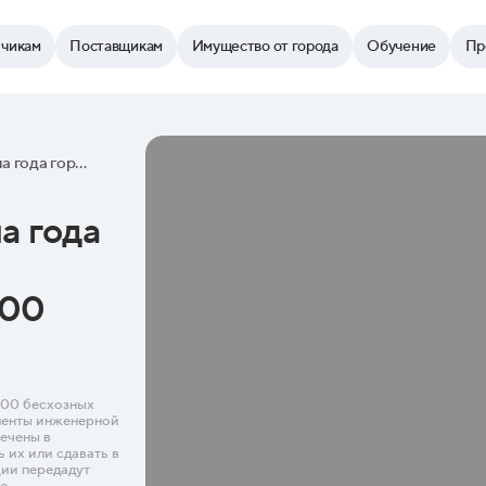
зчикам
Поставщикам
Имущество от города
Обучение
Пр
"Торги Москвы": с начала года город оформил в собственность почти 1 300 бесхозных объектов
а года
300
 300 бесхозных
ементы инженерной
ечены в
 их или сдавать в
ции передадут
е.