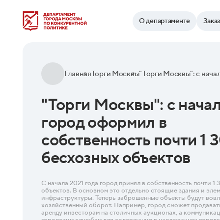
Найти
О департаменте
Зака
Главная
Торги Москвы
"Торги Москвы": с начал
город оформил в
собственность почти 1 
бесхозных объектов
С начала 2021 года город принял в собственность почти 1
объектов. В основном это отдельно стоящие здания и эл
инфраструктуры. Теперь заброшенные объекты будут вовл
хозяйственный оборот. Например, город сможет продавать
аренду инвесторам на столичных аукционах, а коммуника
городским службам для содержания в надлежащем порядк