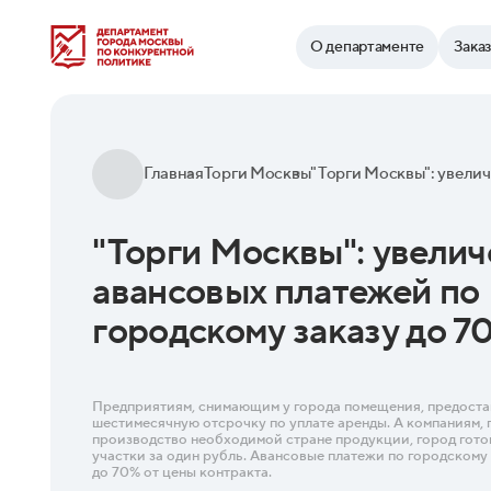
Найти
О департаменте
Зака
Главная
Торги Москвы
"Торги Москвы": увели
авансовых платежей по
городскому заказу до 7
Предприятиям, снимающим у города помещения, предоста
шестимесячную отсрочку по уплате аренды. А компаниям, 
производство необходимой стране продукции, город гото
участки за один рубль. Авансовые платежи по городскому
до 70% от цены контракта.