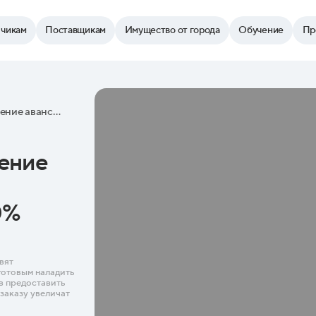
зчикам
Поставщикам
Имущество от города
Обучение
Пр
"Торги Москвы": увеличение авансовых платежей по городскому заказу до 70%
чение
0%
вят
готовым наладить
в предоставить
 заказу увеличат