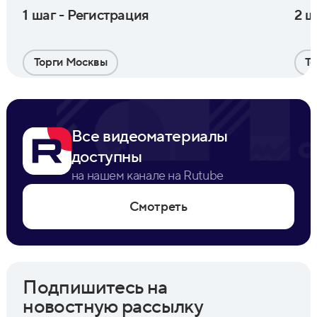
1 шаг - Регистрация
2 ш
Торги Москвы
Т
Все видеоматериалы
доступны
на нашем канале на Rutube
Смотреть
Подпишитесь на
новостную рассылку