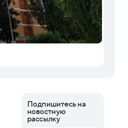
Торги
06.08.202
Бизнес 
Подпишитесь на
новостную
рассылку