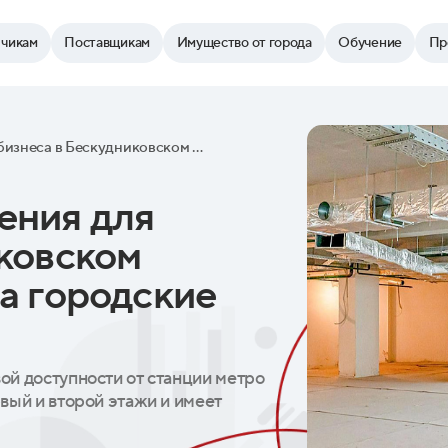
зчикам
Поставщикам
Имущество от города
Обучение
Пр
Три крупных помещения для бизнеса в Бескудниковском районе выставили на городские аукционы
ения для
иковском
а городские
й доступности от станции метро
вый и второй этажи и имеет