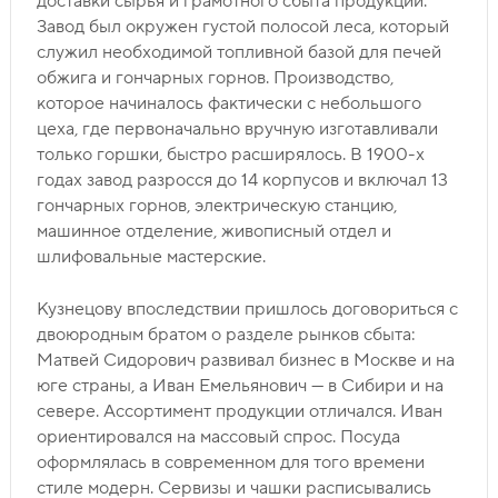
доставки сырья и грамотного сбыта продукции.
Завод был окружен густой полосой леса, который
служил необходимой топливной базой для печей
обжига и гончарных горнов. Производство,
которое начиналось фактически с небольшого
цеха, где первоначально вручную изготавливали
только горшки, быстро расширялось. В 1900-х
годах завод разросся до 14 корпусов и включал 13
гончарных горнов, электрическую станцию,
машинное отделение, живописный отдел и
шлифовальные мастерские.
Кузнецову впоследствии пришлось договориться с
двоюродным братом о разделе рынков сбыта:
Матвей Сидорович развивал бизнес в Москве и на
юге страны, а Иван Емельянович — в Сибири и на
севере. Ассортимент продукции отличался. Иван
ориентировался на массовый спрос. Посуда
оформлялась в современном для того времени
стиле модерн. Сервизы и чашки расписывались