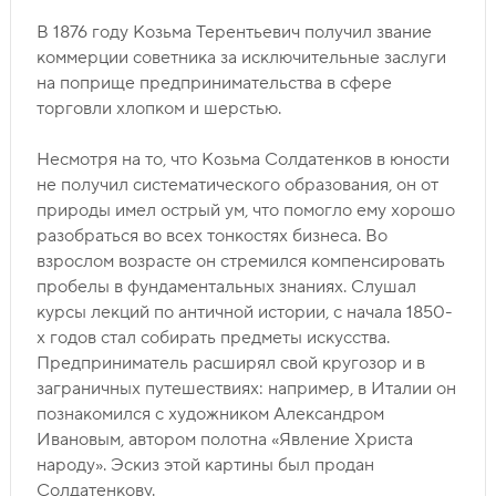
В 1876 году Козьма Терентьевич получил звание
коммерции советника за исключительные заслуги
на поприще предпринимательства в сфере
торговли хлопком и шерстью.
Несмотря на то, что Козьма Солдатенков в юности
не получил систематического образования, он от
природы имел острый ум, что помогло ему хорошо
разобраться во всех тонкостях бизнеса. Во
взрослом возрасте он стремился компенсировать
пробелы в фундаментальных знаниях. Слушал
курсы лекций по античной истории, с начала 1850-
х годов стал собирать предметы искусства.
Предприниматель расширял свой кругозор и в
заграничных путешествиях: например, в Италии он
познакомился с художником Александром
Ивановым, автором полотна «Явление Христа
народу». Эскиз этой картины был продан
Солдатенкову.