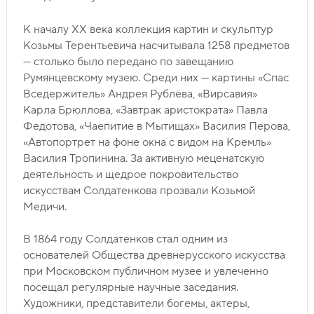
К началу ХХ века коллекция картин и скульптур
Козьмы Терентьевича насчитывала 1258 предметов
— столько было передано по завещанию
Румянцевскому музею. Среди них — картины «Спас
Вседержитель» Андрея Рублёва, «Вирсавия»
Карла Брюллова, «Завтрак аристократа» Павла
Федотова, «Чаепитие в Мытищах» Василия Перова,
«Автопортрет на фоне окна с видом на Кремль»
Василия Тропинина. За активную меценатскую
деятельность и щедрое покровительство
искусствам Солдатенкова прозвали Козьмой
Медичи.
В 1864 году Солдатенков стал одним из
основателей Общества древнерусского искусства
при Московском публичном музее и увлеченно
посещал регулярные научные заседания.
Художники, представители богемы, актеры,