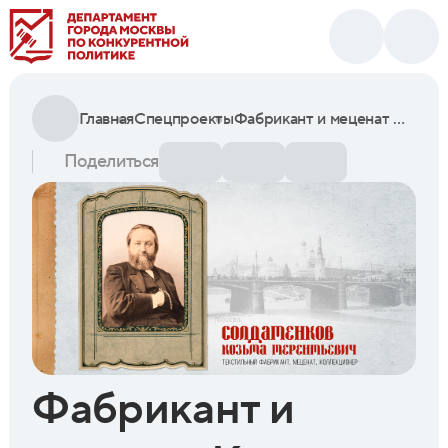
Главная
Спецпроекты
Фабрикант и меценат Козьма Терентьевич Солдатенков: «Всё, принадлежащее мне, отдаю России»
Поделиться
Фабрикант и