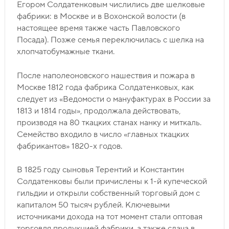
Егором Солдатенковым числились две шелковые
фабрики: в Москве и в Вохонской волости (в
настоящее время также часть Павловского
Посада). Позже семья переключилась с шелка на
хлопчатобумажные ткани.
После наполеоновского нашествия и пожара в
Москве 1812 года фабрика Солдатенковых, как
следует из «Ведомости о мануфактурах в России за
1813 и 1814 годы», продолжала действовать,
производя на 80 ткацких станах нанку и миткаль.
Семейство входило в число «главных ткацких
фабрикантов» 1820-х годов.
В 1825 году сыновья Терентий и Константин
Солдатенковы были причислены к 1-й купеческой
гильдии и открыли собственный торговый дом с
капиталом 50 тысяч рублей. Ключевыми
источниками дохода на тот момент стали оптовая
торговля продукцией фабрики, а также сдача в