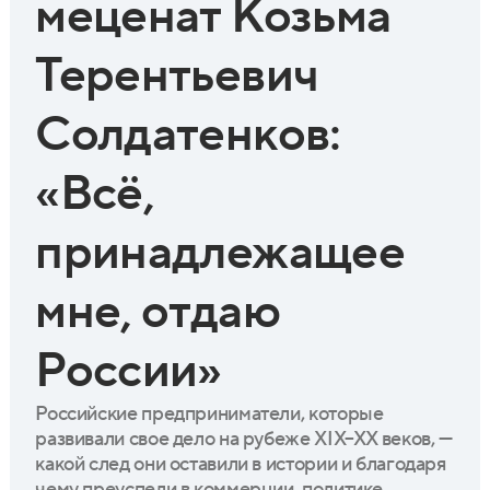
меценат Козьма
Терентьевич
Солдатенков:
«Всё,
принадлежащее
мне, отдаю
России»
Российские предприниматели, которые
развивали свое дело на рубеже XIX–XX веков, —
какой след они оставили в истории и благодаря
чему преуспели в коммерции, политике,